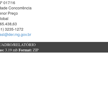
Nº 017/16
dade Concorrência
enor Preço
lobal
65.438,63
31) 3235-1272
asl@der.mg.gov.br
UADRO/RELATÓRIO
ho:
Format:
3.19 mb
ZIP